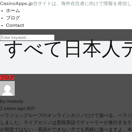
CasinoApps.jp
当サイトは、海外在住者に向けて情報を発信し
ホーム
ブログ
Contact
すべて日本人
ブログ
by
melody
2 years ago
807
ベラジョングループのオンラインカジノだけで遊べる、ベラジ
しました。ライブカジノは普段英語でディーラーが進行するテ
が得意ではない・英語ができない方でも気軽に遊べますよ。本