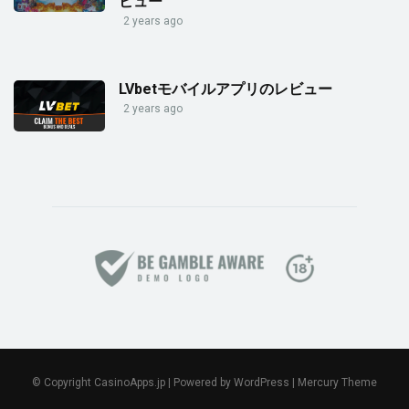
ビュー
2 years ago
LVbetモバイルアプリのレビュー
2 years ago
© Copyright CasinoApps.jp | Powered by WordPress | Mercury Theme