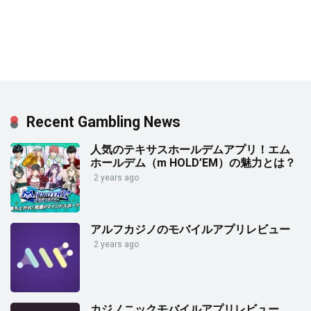
Recent Gambling News
人気のテキサスホールデムアプリ！エム
ホールデム（m HOLD’EM）の魅力とは？
2 years ago
アルフカジノのモバイルアプリレビュー
2 years ago
カジノニックモバイルアプリレビュー