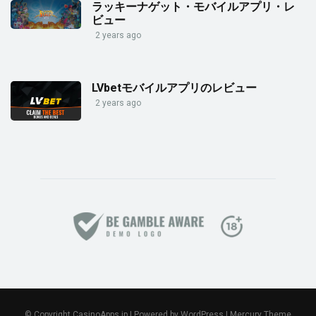
ラッキーナゲット・モバイルアプリ・レ
ビュー
2 years ago
LVbetモバイルアプリのレビュー
2 years ago
© Copyright CasinoApps.jp | Powered by WordPress | Mercury Theme