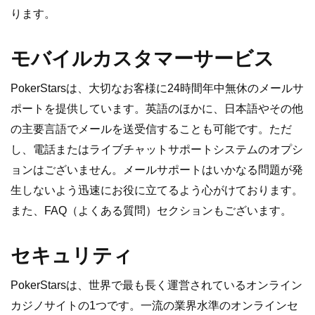
ります。
モバイルカスタマーサービス
PokerStarsは、大切なお客様に24時間年中無休のメールサ
ポートを提供しています。英語のほかに、日本語やその他
の主要言語でメールを送受信することも可能です。ただ
し、電話またはライブチャットサポートシステムのオプシ
ョンはございません。メールサポートはいかなる問題が発
生しないよう迅速にお役に立てるよう心がけております。
また、FAQ（よくある質問）セクションもございます。
セキュリティ
PokerStarsは、世界で最も長く運営されているオンライン
カジノサイトの1つです。一流の業界水準のオンラインセ