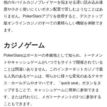
他のモバイルカジノプレイヤーを悩ませる遅い読み込み速
度や小さく使いにくいボタン配置で苦しむようなことはあ
りません。PokerStarsアプリを使用すると、デスクトップ
版オンラインカジノのすべての素晴らしい機能を体験でき
ます。
カジノゲーム
PokerStarsはポーカーの本拠地として知られ、トーナメン
トやキャッシュゲームがいつでもサイトで開催されている
ことは間違いありません。このインターネットカジノで最
も人気のあるゲームは、明らかに様々な変化のあるテキサ
ス・ホールデムやオマハです。「quick seat」ボタンをタ
ップすることで、キャッシュゲームに簡単に参加できま
す。または代わりに、メガトーナメントの1つに参加する
こともできます。