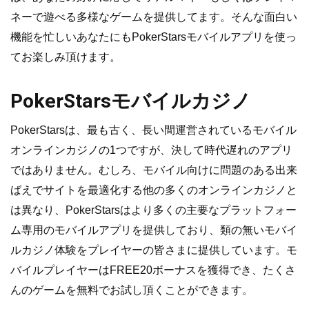
ネーで遊べる多様なゲームを提供してます。そんな面白い
機能を忙しいあなたにもPokerStarsモバイルアプリを使っ
てお楽しみ頂けます。
PokerStarsモバイルカジノ
PokerStarsは、最も古く、長い間運営されているモバイル
オンラインカジノの1つですが、決して時代遅れのアプリ
ではありません。むしろ、モバイル向けに問題のある出来
ばえでサイトを最適化する他の多くのオンラインカジノと
は異なり、PokerStarsはより多くの主要なプラットフォー
ム専用のモバイルアプリを提供しており、類の無いモバイ
ルカジノ体験をプレイヤーの皆さまに提供しています。モ
バイルプレイヤーはFREE20ボーナスを獲得でき、たくさ
んのゲームを無料でお試し頂くことができます。