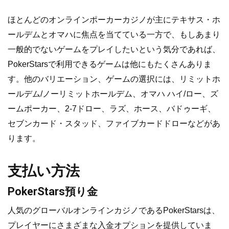
ほとんどのオンラインポーカーカジノが主にテキサス・ホ
ールデムとオマハに焦点を当てている一方で、もしあまり
一般的でないゲームをプレイしたいという気分であれば、
PokerStarsで利用できるゲームは他にもたくさんありま
す。他のバリエーション、ゲームの選択には、リミットホ
ールデム/ノーリミットホールデム、オマハ ハイ/ロー、ズ
ームポーカー、2-7ドロー、ラズ、ホース、バドゥーギ、
セブンカード・スタッド、ファイブカードドローなどがあ
ります。
支払い方法
PokerStars預り金
人気のグローバルオンラインカジノであるPokerStarsは、
プレイヤーにさまざまな入金オプションを提供していま