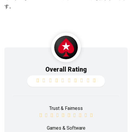
す。
Overall Rating
Trust & Fairness
Games & Software