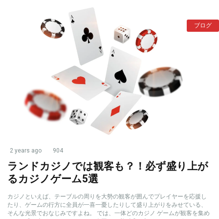
ブログ
2 years ago
904
ランドカジノでは観客も？！必ず盛り上が
るカジノゲーム5選
カジノといえば、テーブルの周りを大勢の観客が囲んでプレイヤーを応援し
たり、ゲームの行方に全員が一喜一憂したりして盛り上がりをみせている、
そんな光景でおなじみですよね。 では、一体どのカジノ ゲームが観客を集め