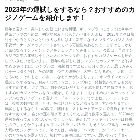
2023年の運試しをするなら？おすすめのカ
ジノゲームを紹介します！
新年と言えば、美味しいお餅におせち料理。ギャンブラーにとっては今年の
運気アップのために、初詣やおみくじも欠かせませんよね！ 2023年こそは勝
利をつかみとりたいという人も多いはず。新年になりオンラインカジノ 入金
不要ボーナスがアップデートされている可能性もあるので、まずはしっかり
と気になるオンラインカジノをチェックしてみましょう。 今回は、早速オン
カジで新年の運試しをしたい人にピッタリの、おすすめカジノゲームを紹介
していきたいと思います。 新年の運試しにはシンプルなカジノゲームがおす
すめ おみくじは、シンプルに一発勝負ですよね。自分がコレだと思うおみく
じを一つ引くだけ。その結果、今年の運勢が「大吉」になるのか「大凶」に
なるのか、それもと「小吉」になるのかが決まります。 オンラインカジノで
運試しをするなら、おみくじのように、シンプルに一発勝負ができるものが
おすすめです。 ここでは、自分がコレだという直感を信じて勝負できる、お
すすめのカジノゲームを３つ紹介していきます。 おすすめ①：ルーレット シ
ンプルなカジノゲームと言えば、「ルーレット」ですよね。ルーレットに
は、複数の数字に賭けたり、色に賭けたりなど様々な賭け方がありますが、
運試しをするなら１つの数字に賭ける「ストレートアップ」で勝負するのが
おすすめです。 自分の運を引き寄せてくれると思う数字を選んで、2023年の
運勢を占ってみるのはいかがでしょうか。果たしてラッキーナンバーは何番
なのでしょうか？ おすすめ②：バカラ 「バカラ」もそのシンプルなルールが
人気のカジノゲームです。賭け方は、単純に「バンカー」か「プレイヤー」
かのどちらかを選ぶだけ。勝利する確率は低いですが、思い切って「タイ」