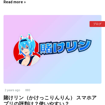
Read more »
ブログ
2 years ago
880
賭けリン（かけっこりんりん） スマホア
プリの評判は？使いやすい？