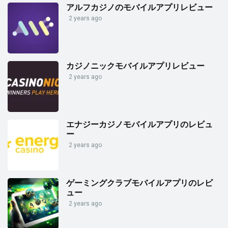
アルフカジノのモバイルアプリレビュー
2 years ago
カジノニックモバイルアプリレビュー
2 years ago
エナジーカジノモバイルアプリのレビュ
ー
2 years ago
ゲーミングクラブモバイルアプリのレビ
ュー
2 years ago