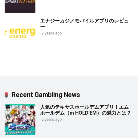
エナジーカジノモバイルアプリのレビュ
ー
2 years ago
Recent Gambling News
人気のテキサスホールデムアプリ！エム
ホールデム（m HOLD’EM）の魅力とは？
2 years ago