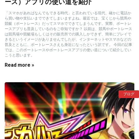
ース）アプリの使い道を紹介
「スマホがあればなんでもできる時代」と言われている現代、確かに電話か
ら買い物や支払いまでできてしまいますよね。最近では、宝くじから競馬や
競艇（ボートレース）だってスマホでできてしまうんです。実際、ボートレ
ースアプリも普及しているのをご存知ですか？ 以前は、競馬やボートレース
は競馬場や競艇場もしくはその販売所での購入しかできず、簡単にプレイで
きるというイメージがありませんでしたが、インターネットやスマホなどの
普及とともに、ボートレースさえも身近になったという訳です。 今回の記事
では、このボートレースやボートレースアプリの使い道について紹介してい
こうと思います。
Read more »
ブログ