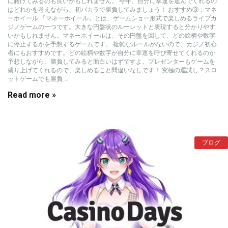
に賭けてみるのも良いかもしれません。 今年、自分に幸運を運んでくれるの
はどれかを考えながら、初バカラで勝負してみましょう！ おすすめ③：マネ
ーホイール 「マネーホイール」とは、ゲームショー形式で楽しめるライブカ
ジノゲームの一つです。大きな円盤状のルーレットと表現すると分かりやす
いかもしれません。マネーホイールは、その円盤を回して、どの絵柄や数字
に停止するかを予想するゲームです。 複雑なルールがないので、カジノ初心
者にもおすすめです。どの絵柄や数字が自分に幸運を呼び寄せてくれるのか
予想しながら、勝負してみると面白いはずですよ。プレゼンターもゲームを
盛り上げてくれるので、楽しめること間違いなしです！ 究極の運試し？スロ
ットゲームでも勝負 ...
Read more »
ブログ