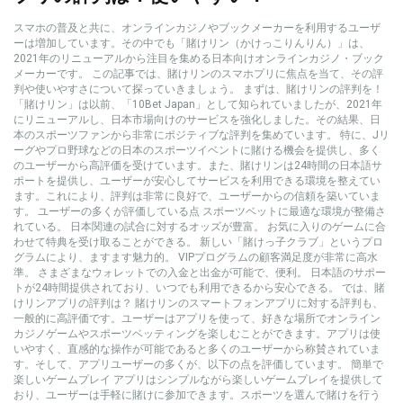
スマホの普及と共に、オンラインカジノやブックメーカーを利用するユーザ
ーは増加しています。その中でも「賭けリン（かけっこりんりん）」は、
2021年のリニューアルから注目を集める日本向けオンラインカジノ・ブック
メーカーです。 この記事では、賭けリンのスマホプリに焦点を当て、その評
判や使いやすさについて探っていきましょう。 まずは、賭けリンの評判を！
「賭けリン」は以前、「10Bet Japan」として知られていましたが、2021年
にリニューアルし、日本市場向けのサービスを強化しました。その結果、日
本のスポーツファンから非常にポジティブな評判を集めています。 特に、Jリ
ーグやプロ野球などの日本のスポーツイベントに賭ける機会を提供し、多く
のユーザーから高評価を受けています。また、賭けリンは24時間の日本語サ
ポートを提供し、ユーザーが安心してサービスを利用できる環境を整えてい
ます。これにより、評判は非常に良好で、ユーザーからの信頼を築いていま
す。 ユーザーの多くが評価している点 スポーツベットに最適な環境が整備さ
れている。 日本関連の試合に対するオッズが豊富。 お気に入りのゲームに合
わせて特典を受け取ることができる。 新しい「賭けっ子クラブ」というプロ
グラムにより、ますます魅力的。 VIPプログラムの顧客満足度が非常に高水
準。 さまざまなウォレットでの入金と出金が可能で、便利。 日本語のサポー
トが24時間提供されており、いつでも利用できるから安心できる。 では、賭
けリンアプリの評判は？ 賭けリンのスマートフォンアプリに対する評判も、
一般的に高評価です。ユーザーはアプリを使って、好きな場所でオンライン
カジノゲームやスポーツベッティングを楽しむことができます。アプリは使
いやすく、直感的な操作が可能であると多くのユーザーから称賛されていま
す。そして、アプリユーザーの多くが、以下の点を評価しています。 簡単で
楽しいゲームプレイ アプリはシンプルながら楽しいゲームプレイを提供して
おり、ユーザーは手軽に賭けに参加できます。スポーツを選んで賭けを行う