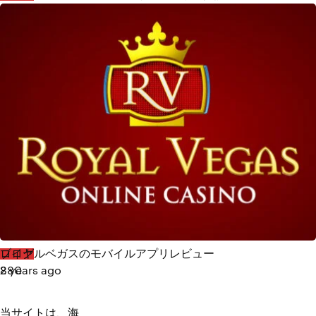
2 years ago
936
ブログ
ロイヤルベガスのモバイルアプリレビュー
2 years ago
880
当サイトは、海