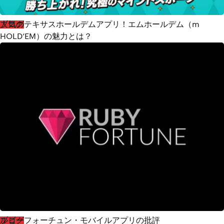
ブログ
人気のテキサスホールデムアプリ！エムホールデム（m
HOLD’EM）の魅力とは？
2 years ago
2573
ブログ
ルビーフォーチュン・モバイルアプリの批評