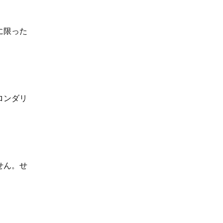
に限った
ロンダリ
せん。せ