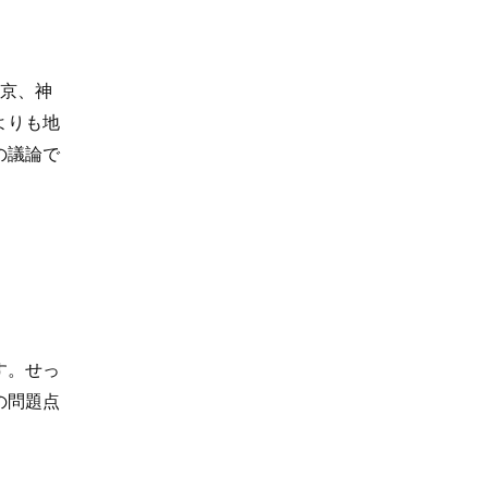
東京、神
よりも地
の議論で
す。せっ
の問題点