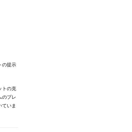
トの提示
ットの克
ムのプレ
いていま