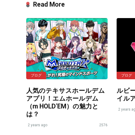
Read More
ブログ
ブログ
人気のテキサスホールデム
ルビ
アプリ！エムホールデム
イル
（m HOLD’EM）の魅力と
2 years a
は？
2 years ago
2576