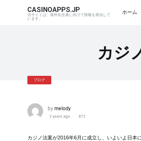
CASINOAPPS.JP
ホーム
当サイトは、海外在住者に向けて情報を発信して
います。
カジ
ブログ
by
melody
2 years ago
872
カジノ法案が2016年6月に成立し、いよいよ日