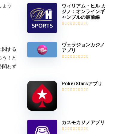
ウィリアム・ヒル カ
しょう
ジノ：オンラインギ
ャンブルの最前線
ヴェラジョンカジノ
に関する
アプリ
ろう！と
齢問わず
PokerStarsアプリ
カスモカジノアプリ