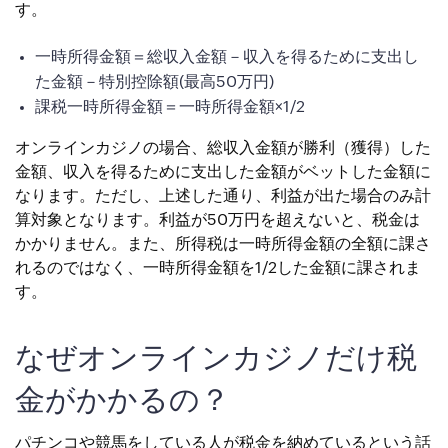
す。
一時所得金額＝総収入金額－収入を得るために支出し
た金額－特別控除額(最高50万円)
課税一時所得金額＝一時所得金額×1/2
オンラインカジノの場合、総収入金額が勝利（獲得）した
金額、収入を得るために支出した金額がベットした金額に
なります。ただし、上述した通り、利益が出た場合のみ計
算対象となります。利益が50万円を超えないと、税金は
かかりません。また、所得税は一時所得金額の全額に課さ
れるのではなく、一時所得金額を1/2した金額に課されま
す。
なぜオンラインカジノだけ税
金がかかるの？
パチンコや競馬をしている人が税金を納めているという話