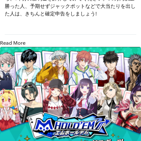
勝った人、予期せずジャックポットなどで大当たりを出し
た人は、きちんと確定申告をしましょう!
Read More