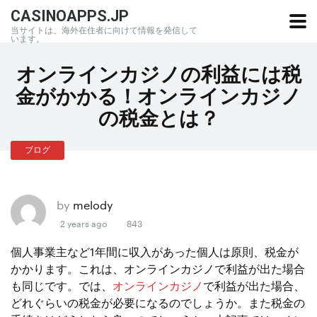
CASINOAPPS.JP
当サイトは、海外在住者に向けて情報を発信して
います。
オンラインカジノの利益には税
金がかかる！オンラインカジノ
の税金とは？
ブログ
by
melody
2 years ago
843
個人事業主など1年間に収入があった個人は原則、税金が
かかります。これは、オンラインカジノで利益が出た場合
も同じです。では、
オンラインカジノ
で利益が出た場合、
どれぐらいの税金が必要になるのでしょうか。また税金の