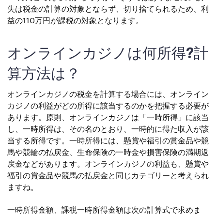
失は税金の計算の対象とならず、切り捨てられるため、利
益の110万円が課税の対象となります。
オンラインカジノは何所得?計
算方法は？
オンラインカジノの税金を計算する場合には、オンライン
カジノの利益がどの所得に該当するのかを把握する必要が
あります。原則、オンラインカジノは「一時所得」に該当
し、一時所得は、その名のとおり、一時的に得た収入が該
当する所得です。一時所得には、懸賞や福引の賞金品や競
馬や競輪の払戻金、生命保険の一時金や損害保険の満期返
戻金などがあります。オンラインカジノの利益も、懸賞や
福引の賞金品や競馬の払戻金と同じカテゴリーと考えられ
ますね。
一時所得金額、課税一時所得金額は次の計算式で求めま