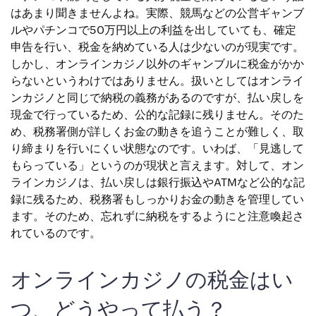
はあまり聞きませんよね。実際、競馬などの公営ギャンブ
ルやパチンコで50万円以上の利益を出していても、確定
申告を行い、税金を納めている人は少ないのが現実です。
しかし、オンラインカジノ以外のギャンブルに税金がかか
らないというわけではありません。扱いとしてはオンライ
ンカジノと同じで納税の義務があるのですが、払い戻しを
現金で行っているため、公的な記録に残りません。そのた
め、税務署側が詳しくお金の動きを追うことが難しく、取
り締まりを行いにくい状態なのです。いわば、「見逃して
もらっている」というのが現状と言えます。対して、オン
ラインカジノは、払い戻しは銀行振込やATMなど公的な記
録に残るため、税務署もしっかりお金の動きを管理してい
ます。そのため、忘れずに納税をするようにと注意喚起さ
れているのです。
オンラインカジノの税金はい
つ、どうやって払う？