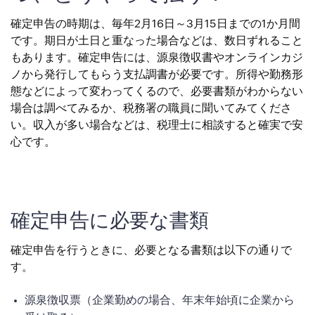
確定申告の時期は、毎年2月16日～3月15日までの1か月間
です。期日が土日と重なった場合などは、数日ずれること
もあります。確定申告には、源泉徴収書やオンラインカジ
ノから発行してもらう支払調書が必要です。所得や勤務形
態などによって変わってくるので、必要書類がわからない
場合は調べてみるか、税務署の職員に聞いてみてくださ
い。収入が多い場合などは、税理士に相談すると確実で安
心です。
確定申告に必要な書類
確定申告を行うときに、必要となる書類は以下の通りで
す。
源泉徴収票（企業勤めの場合、年末年始頃に企業から