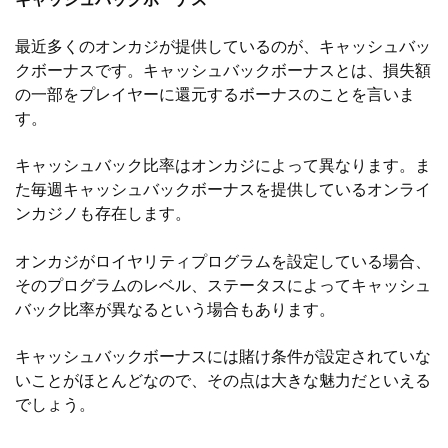
最近多くのオンカジが提供しているのが、キャッシュバッ
クボーナスです。キャッシュバックボーナスとは、損失額
の一部をプレイヤーに還元するボーナスのことを言いま
す。
キャッシュバック比率はオンカジによって異なります。ま
た毎週キャッシュバックボーナスを提供しているオンライ
ンカジノも存在します。
オンカジがロイヤリティプログラムを設定している場合、
そのプログラムのレベル、ステータスによってキャッシュ
バック比率が異なるという場合もあります。
キャッシュバックボーナスには賭け条件が設定されていな
いことがほとんどなので、その点は大きな魅力だといえる
でしょう。