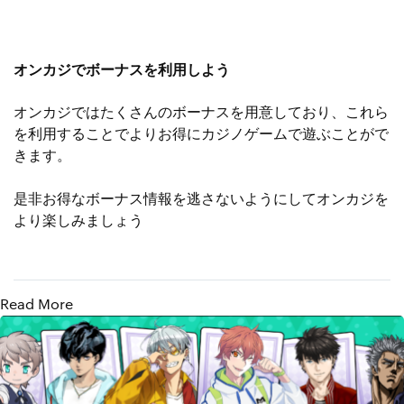
オンカジでボーナスを利用しよう
オンカジではたくさんのボーナスを用意しており、これら
を利用することでよりお得にカジノゲームで遊ぶことがで
きます。
是非お得なボーナス情報を逃さないようにしてオンカジを
より楽しみましょう
Read More