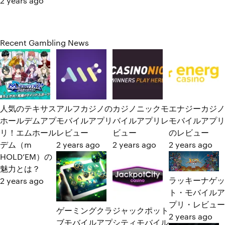
2 years ago
Recent Gambling News
人気のテキサス
アルフカジノの
カジノニックモ
エナジーカジノ
ホールデムアプ
モバイルアプリ
バイルアプリレ
モバイルアプリ
リ！エムホール
レビュー
ビュー
のレビュー
デム（m
2 years ago
2 years ago
2 years ago
HOLD’EM）の
魅力とは？
ラッキーナゲッ
2 years ago
ト・モバイルア
プリ・レビュー
ゲーミングクラ
ジャックポット
2 years ago
ブモバイルアプ
シティモバイル