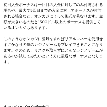
初回入金ボーナスは一回目の入金に対してのみ付与される
場合や、最大で5回目までの入金に対してボーナスが付与
される場合など、オンカジによって形式が異なります。金
額が大きいものだと1500ドル以上のボーナスを提供して
いるオンカジもあります。
このようなオンカジに登録をすればリアルマネーを使用せ
ずにかなりの量のカジノゲームをプレイできることになり
ます。そのため、リスクを取らずにどんなカジノゲームが
あるのか試してみたいという方に最適なボーナスとなりま
す。
キャッシュバックボーナス