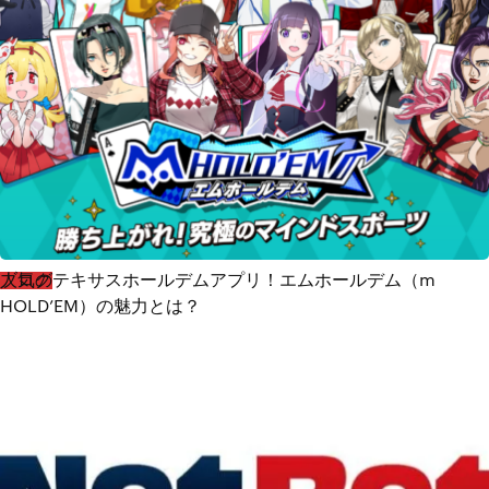
ブログ
人気のテキサスホールデムアプリ！エムホールデム（m
HOLD’EM）の魅力とは？
2 years ago
2579