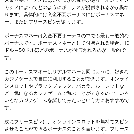
入金不要ボーナスにはいくつかの種類があり、オンライン
カジノによってどのようにボーナスが提供されるかが異な
ります。具体的には入金不要ボーナスにはボーナスマネ
ー、またはフリースピンがあります。
ボーナスマネーは入金不要ボーナスの中でも最も一般的な
ボーナスです。ボーナスマネーとして付与される場合、10
ドル～50ドルほどのボーナスが付与されるのが一般的で
す。
このボーナスマネーはリアルマネーと同じように、好きな
カジノゲームで自由に利用することができます。オンライ
ンスロットやブラックジャック、バカラ、ルーレットな
ど、気になるカジノゲームで遊ぶことができるので、いろ
いろなカジノゲームを試してみたいという方におすすめで
す。
次にフリースピンは、オンラインスロットを無料でスピン
させることができるボーナスのことを言います。フリース