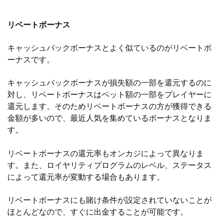
リベートボーナス
キャッシュバックボーナスとよく似ているのがリベートボ
ーナスです。
キャッシュバックボーナスが損失額の一部を還元するのに
対し、リベートボーナスはベット額の一部をプレイヤーに
還元します。そのためリベートボーナスの方が獲得できる
金額が多いので、最近人気を集めているボーナスとなりま
す。
リベートボーナスの還元率もオンカジによって異なりま
す。また、ロイヤリティプログラムのレベル、ステータス
によって還元率が変動する場合もあります。
リベートボーナスにも賭け条件が設定されていないことが
ほとんどなので、すぐに出金することが可能です。