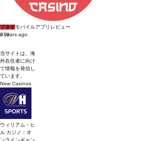
ブログ
マネキモバイルアプリレビュー
2 years ago
879
当サイトは、海
外在住者に向け
て情報を発信し
ています。
New Casinos
ウィリアム・ヒ
ル カジノ：オ
ンラインギャン