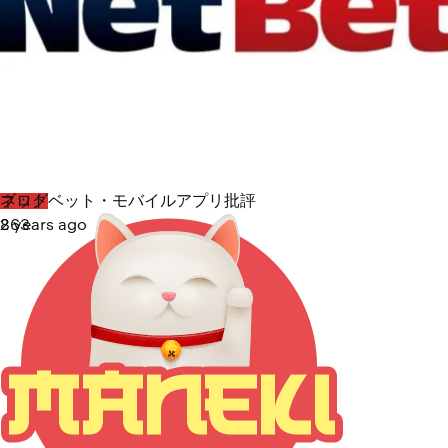
ブログ
ネットベット・モバイルアプリ批評
2 years ago
863