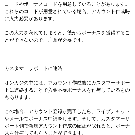
コードやボーナスコードを用意していることがあります。
これらのコードが用意されている場合、アカウント作成時
に入力必要があります。
この入力を忘れてしまうと、後からボーナスを獲得するこ
とができないので、注意が必要です。
カスタマーサポートに連絡
オンカジの中には、アカウント作成後にカスタマーサポー
トに連絡することで入金不要ボーナスを付与しているもの
もあります。
この場合、アカウント登録が完了したら、ライブチャット
やメールでボーナス申請をします。そして、カスタマーサ
ポート側で新規アカウント作成の確認が取れると、ボーナ
スを付与してもらうことができます。